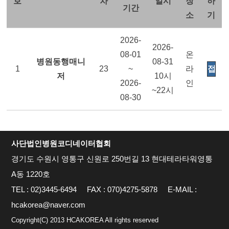
호
차
일시
장
하
기간
소
기
2026-
2026-
08-01
온
병원동행매니
08-31
1
23
~
라
저
10시
2026-
인
~22시
08-30
사단법인병원코디네이터협회
경기도 수원시 영통구 신원로 250번길 13 현대테라타워영통
A동 1220호
TEL : 02)3445-6494
FAX : 070)4275-5878
E-MAIL :
hcakorea@naver.com
Copyright(C) 2013 HCAKOREA All rights reserved