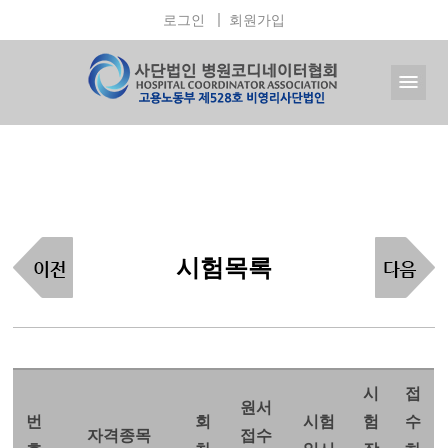
로그인
회원가입
시험목록
시
접
원서
번
회
시험
험
수
자격종목
접수